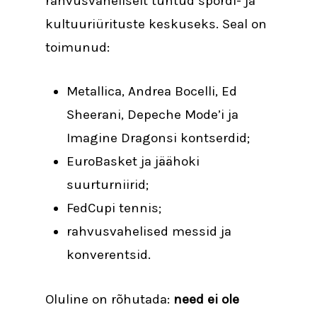
rahvusvaheliselt tuntud spordi- ja
kultuuriürituste keskuseks. Seal on
toimunud:
Metallica, Andrea Bocelli, Ed
Sheerani, Depeche Mode’i ja
Imagine Dragonsi kontserdid;
EuroBasket ja jäähoki
suurturniirid;
FedCupi tennis;
rahvusvahelised messid ja
konverentsid.
Oluline on rõhutada:
need ei ole