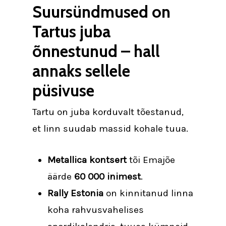
Suursündmused on
Tartus juba
õnnestunud – hall
annaks sellele
püsivuse
Tartu on juba korduvalt tõestanud,
et linn suudab massid kohale tuua.
Metallica kontsert
tõi Emajõe
äärde
60 000 inimest
.
Rally Estonia
on kinnitanud linna
koha rahvusvahelises