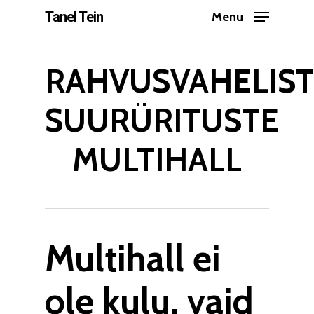
Skip
Tanel Tein
Menu
to
Close
main
Menu
RAHVUSVAHELIST
content
SUURÜRITUSTE
MULTIHALL
Multihall ei
ole kulu, vaid