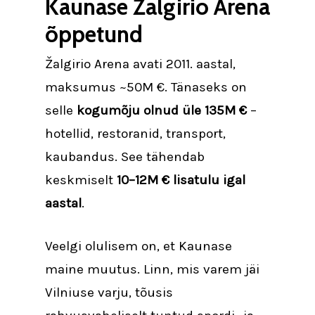
Kaunase Žalgirio Arena
õppetund
Žalgirio Arena avati 2011. aastal,
maksumus ~50M €. Tänaseks on
selle
kogumõju olnud üle 135M €
–
hotellid, restoranid, transport,
kaubandus. See tähendab
keskmiselt
10–12M € lisatulu igal
aastal
.
Veelgi olulisem on, et Kaunase
maine muutus. Linn, mis varem jäi
Vilniuse varju, tõusis