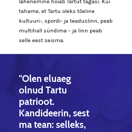
lähenemine hoiab Tartut tagasi. Kui
tahame, et Tartu oleks tõeline
kultuuri-, spordi- ja teaduslinn, peab
multihall sündima – ja linn peab
selle eest seisma.
"Olen
eluaeg
olnud
Tartu
patrioot.
Kandideerin,
sest
ma
tean:
selleks,