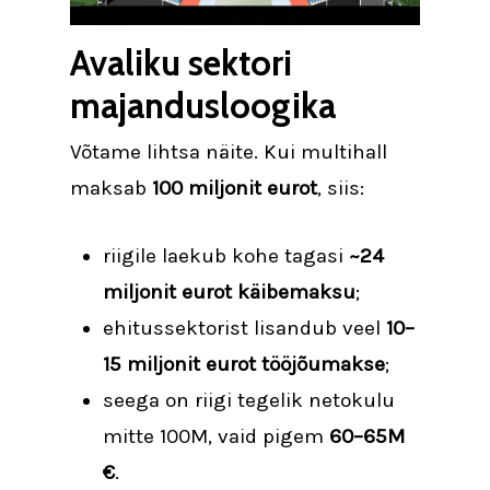
Avaliku sektori
majandusloogika
Võtame lihtsa näite. Kui multihall
maksab
100 miljonit eurot
, siis:
riigile laekub kohe tagasi
~24
miljonit eurot käibemaksu
;
ehitussektorist lisandub veel
10–
15 miljonit eurot tööjõumakse
;
seega on riigi tegelik netokulu
mitte 100M, vaid pigem
60–65M
€
.