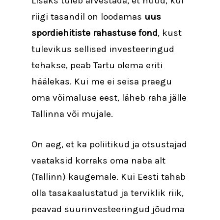
Lisaks tuleb arvestada, et nüüd, kui
riigi tasandil on loodamas
uus
spordiehitiste rahastuse fond
, kust
tulevikus sellised investeeringud
tehakse, peab Tartu olema eriti
häälekas. Kui me ei seisa praegu
oma võimaluse eest, läheb raha jälle
Tallinna või mujale.
On aeg, et ka poliitikud ja otsustajad
vaataksid korraks oma naba alt
(Tallinn) kaugemale. Kui Eesti tahab
olla tasakaalustatud ja terviklik riik,
peavad suurinvesteeringud jõudma