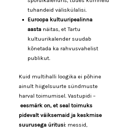
spordikalendris, tuues kümneid
tuhandeid väliskülalisi.
Euroopa kultuuripealinna
aasta
näitas, et Tartu
kultuurikalender suudab
kõnetada ka rahvusvahelist
publikut.
Kuid multihalli loogika ei põhine
ainult hiigelsuurte sündmuste
harval toimumisel. Vastupidi –
eesmärk on, et seal toimuks
pidevalt väiksemaid ja keskmise
suurusega üritusi
: messid,