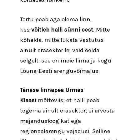
kordades rohkem.
Tartu peab aga olema linn,
kes
võitleb halli sünni eest
. Mitte
kõhelda, mitte lükata vastutus
ainult erasektorile, vaid öelda
selgelt: see on meie linna ja kogu
Lõuna-Eesti arenguvõimalus.
Tänase linnapea Urmas
Klaasi
mõtteviis, et halli peab
tegema ainult erasektor, ei arvesta
majandusloogikat ega
regionaalarengu vajadusi. Selline