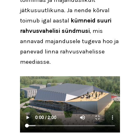
toimimas ja majanduslikult
jätkusuutlikuna. Ja nende kõrval
toimub igal aastal
kümneid suuri
rahvusvahelisi sündmusi
, mis
annavad majandusele tugeva hoo ja
panevad linna rahvusvahelisse
meediasse.