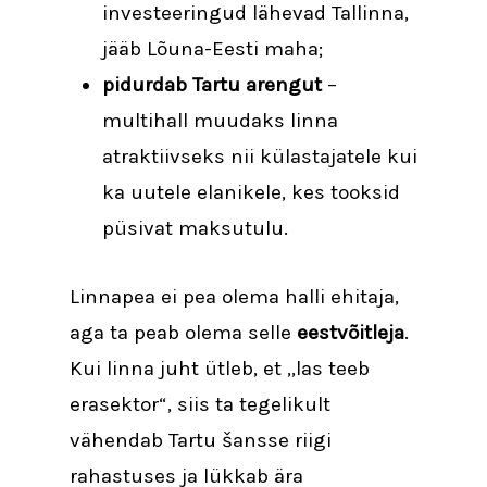
investeeringud lähevad Tallinna,
jääb Lõuna-Eesti maha;
pidurdab Tartu arengut
–
multihall muudaks linna
atraktiivseks nii külastajatele kui
ka uutele elanikele, kes tooksid
püsivat maksutulu.
Linnapea ei pea olema halli ehitaja,
aga ta peab olema selle
eestvõitleja
.
Kui linna juht ütleb, et „las teeb
erasektor“, siis ta tegelikult
vähendab Tartu šansse riigi
rahastuses ja lükkab ära