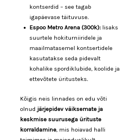
kontserdid – see tagab
igapäevase täituvuse.
Espoo Metro Arena (300k):
lisaks
suurtele hokiturniiridele ja
maailmatasemel kontsertidele
kasutatakse seda pidevalt
kohalike spordiklubide, koolide ja
ettevõtete üritusteks.
Kõigis neis linnades on edu võti
olnud
järjepidev väiksemate ja
keskmise suurusega ürituste
korraldamine
, mis hoiavad halli