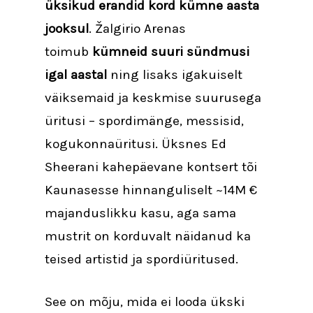
üksikud erandid kord kümne aasta
jooksul
. Žalgirio Arenas
toimub
kümneid suuri sündmusi
igal aastal
ning lisaks igakuiselt
väiksemaid ja keskmise suurusega
üritusi – spordimänge, messisid,
kogukonnaüritusi. Üksnes Ed
Sheerani kahepäevane kontsert tõi
Kaunasesse hinnanguliselt ~14M €
majanduslikku kasu, aga sama
mustrit on korduvalt näidanud ka
teised artistid ja spordiüritused.
See on mõju, mida ei looda ükski