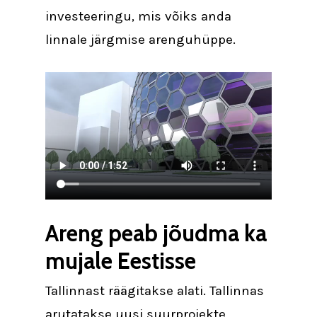
investeeringu, mis võiks anda
linnale järgmise arenguhüppe.
Areng peab jõudma ka
mujale Eestisse
Tallinnast räägitakse alati. Tallinnas
arutatakse uusi suurprojekte,