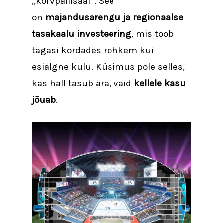
„korvpallisaal“. See
on
majandusarengu ja regionaalse
tasakaalu investeering
, mis toob
tagasi kordades rohkem kui
esialgne kulu. Küsimus pole selles,
kas hall tasub ära, vaid
kellele kasu
jõuab
.