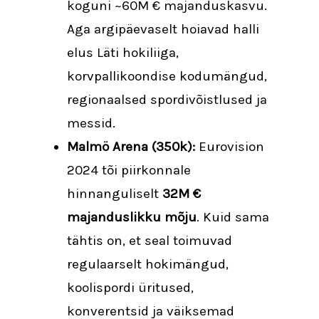
koguni ~60M € majanduskasvu.
Aga argipäevaselt hoiavad halli
elus Läti hokiliiga,
korvpallikoondise kodumängud,
regionaalsed spordivõistlused ja
messid.
Malmö Arena (350k):
Eurovision
2024 tõi piirkonnale
hinnanguliselt
32M €
majanduslikku mõju
. Kuid sama
tähtis on, et seal toimuvad
regulaarselt hokimängud,
koolispordi üritused,
konverentsid ja väiksemad