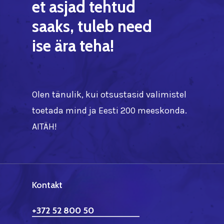
et
asjad
tehtud
saaks,
tuleb
need
ise
ära
teha!
Olen tänulik, kui otsustasid valimistel
toetada mind ja Eesti 200 meeskonda.
AITÄH!
Kontakt
+372 52 800 50