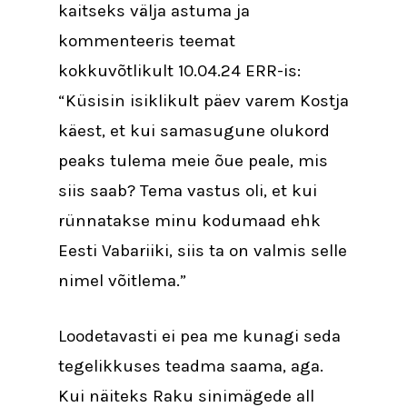
kaitseks välja astuma ja
kommenteeris teemat
kokkuvõtlikult 10.04.24 ERR-is:
“Küsisin isiklikult päev varem Kostja
käest, et kui samasugune olukord
peaks tulema meie õue peale, mis
siis saab? Tema vastus oli, et kui
rünnatakse minu kodumaad ehk
Eesti Vabariiki, siis ta on valmis selle
nimel võitlema.”
Loodetavasti ei pea me kunagi seda
tegelikkuses teadma saama, aga.
Kui näiteks Raku sinimägede all