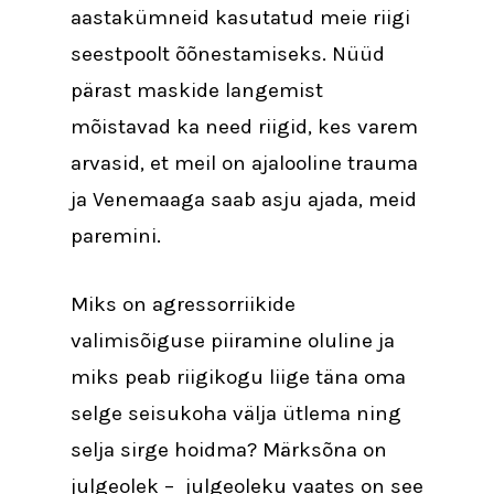
aastakümneid kasutatud meie riigi
seestpoolt õõnestamiseks. Nüüd
pärast maskide langemist
mõistavad ka need riigid, kes varem
arvasid, et meil on ajalooline trauma
ja Venemaaga saab asju ajada, meid
paremini.
Miks on agressorriikide
valimisõiguse piiramine oluline ja
miks peab riigikogu liige täna oma
selge seisukoha välja ütlema ning
selja sirge hoidma? Märksõna on
julgeolek – julgeoleku vaates on see