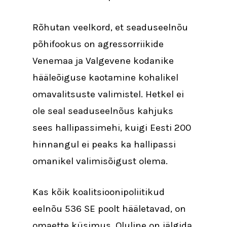
Rõhutan veelkord, et seaduseelnõu
põhifookus on agressorriikide
Venemaa ja Valgevene kodanike
hääleõiguse kaotamine kohalikel
omavalitsuste valimistel. Hetkel ei
ole seal seaduseelnõus kahjuks
sees hallipassimehi, kuigi Eesti 200
hinnangul ei peaks ka hallipassi
omanikel valimisõigust olema.
Kas kõik koalitsioonipoliitikud
eelnõu 536 SE poolt hääletavad, on
omaette küsimus. Oluline on jälgida,