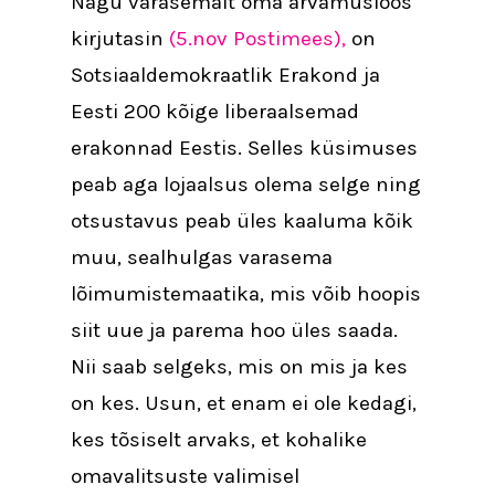
Nagu varasemalt oma arvamusloos
kirjutasin
(5.nov Postimees),
on
Sotsiaaldemokraatlik Erakond ja
Eesti 200 kõige liberaalsemad
erakonnad Eestis. Selles küsimuses
peab aga lojaalsus olema selge ning
otsustavus peab üles kaaluma kõik
muu, sealhulgas varasema
lõimumistemaatika, mis võib hoopis
siit uue ja parema hoo üles saada.
Nii saab selgeks, mis on mis ja kes
on kes. Usun, et enam ei ole kedagi,
kes tõsiselt arvaks, et kohalike
omavalitsuste valimisel