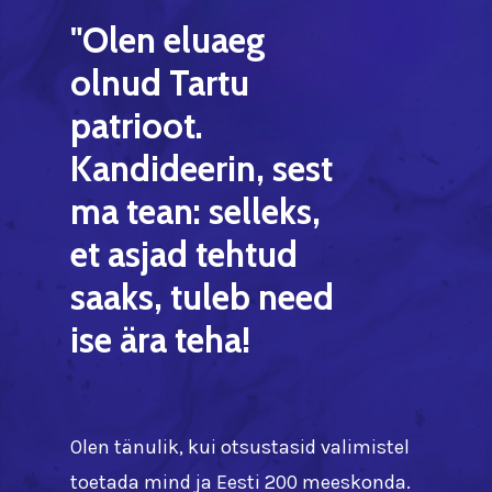
"Olen
eluaeg
olnud
Tartu
patrioot.
Kandideerin,
sest
ma
tean:
selleks,
et
asjad
tehtud
saaks,
tuleb
need
ise
ära
teha!
Olen tänulik, kui otsustasid valimistel
toetada mind ja Eesti 200 meeskonda.