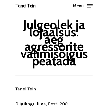
Skip
Tanel Tein
Menu
to
Close
main
Julgeolek ja
Menu
lojaalsus:
content
aeg
agressorite
valimisõigus
peatada
Tanel Tein
Riigikogu liige, Eesti 200