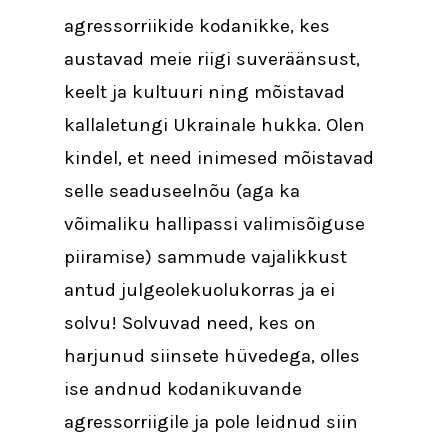
agressorriikide kodanikke, kes
austavad meie riigi suveräänsust,
keelt ja kultuuri ning mõistavad
kallaletungi Ukrainale hukka. Olen
kindel, et need inimesed mõistavad
selle seaduseelnõu (aga ka
võimaliku hallipassi valimisõiguse
piiramise) sammude vajalikkust
antud julgeolekuolukorras ja ei
solvu! Solvuvad need, kes on
harjunud siinsete hüvedega, olles
ise andnud kodanikuvande
agressorriigile ja pole leidnud siin