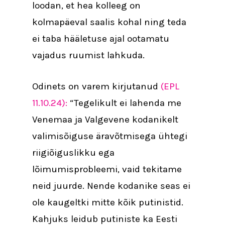
loodan, et hea kolleeg on
kolmapäeval saalis kohal ning teda
ei taba hääletuse ajal ootamatu
vajadus ruumist lahkuda.
Odinets on varem kirjutanud
(EPL
11.10.24):
“Tegelikult ei lahenda me
Venemaa ja Valgevene kodanikelt
valimisõiguse äravõtmisega ühtegi
riigiõiguslikku ega
lõimumisprobleemi, vaid tekitame
neid juurde. Nende kodanike seas ei
ole kaugeltki mitte kõik putinistid.
Kahjuks leidub putiniste ka Eesti