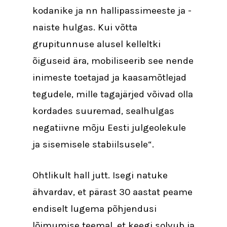
kodanike ja nn hallipassimeeste ja -
naiste hulgas. Kui võtta
grupitunnuse alusel kelleltki
õiguseid ära, mobiliseerib see nende
inimeste toetajad ja kaasamõtlejad
tegudele, mille tagajärjed võivad olla
kordades suuremad, sealhulgas
negatiivne mõju Eesti julgeolekule
ja sisemisele stabiilsusele“.
Ohtlikult hall jutt. Isegi natuke
ähvardav, et pärast 30 aastat peame
endiselt lugema põhjendusi
lõimumise teemal, et keegi solvub ja