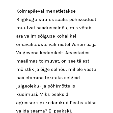
Kolmapäeval menetletakse
Riigikogu suures saalis põhiseadust
muutvat seaduseelnõu, mis võtab
ära valimisõiguse kohalikel
omavalitsuste valimistel Venemaa ja
Valgevene kodanikelt. Arvestades
maailmas toimuvat, on see täiesti
mõistlik ja õige eelnõu, millele vastu
hääletamine tekitaks selgeid
julgeoleku- ja põhimõttelisi
küsimusi. Miks peaksid
agressorriigi kodanikud Eestis üldse
valida saama? Ei peakski.