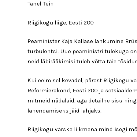
Tanel Tein
Riigikogu liige, Eesti 200
Peaminister Kaja Kallase lahkumine Brüss
turbulentsi. Uue peaministri tulekuga on
neid läbirääkimisi tuleb võtta täie tõsidu
Kui eelmisel kevadel, pärast Riigikogu v
Reformierakond, Eesti 200 ja sotsiaaldem
mitmeid nädalaid, aga detailne sisu ni
lahendamiseks jäid lahjaks.
Riigikogu värske liikmena mind isegi mõn