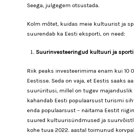
Seega, julgegem otsustada.
Kolm mõtet, kuidas meie kultuurist ja sp
suurendab ka Eesti eksporti, on need:
Suurinvesteeringud kultuuri ja sporti
Riik peaks investeerimima enam kui 10 0
Eestisse. Seda on vaja, et Eestis saaks a
suurüritusi, millel on tugev majanduslik 
kahandab Eesti populaarsust turismi sih
enda populaarsust – näitama Eestit riigi
suured kultuurisündmused ja suurvõistlu
kohe tuua 2022. aastal toimunud korvpalli