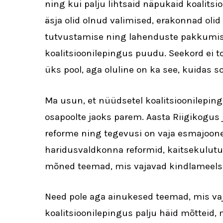
ning kui palju lihtsaid näpukaid koalitsio
äsja olid olnud valimised, erakonnad olid
tutvustamise ning lahenduste pakkumise
koalitsioonilepingus puudu. Seekord ei t
üks pool, aga oluline on ka see, kuidas 
Ma usun, et nüüdsetel koalitsioonileping
osapoolte jaoks parem. Aasta Riigikogus 
reforme ning tegevusi on vaja esmajoones
haridusvaldkonna reformid, kaitsekulut
mõned teemad, mis vajavad kindlameelse
Need pole aga ainukesed teemad, mis vaj
koalitsioonilepingus palju häid mõtteid, 