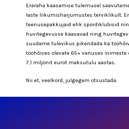
Eraraha kaasamise tulemusel saavutame v
laste liikumisharjumustes terviklikult.
teenusepakkujaid ehk spordiklubisid nin
huvitegevusse kaasavad ning huvitegevu
suudame tulevikus pikendada ka tööhõiv
tööhõives olevate 65+ vanuses inimeste o
7,1 miljonit eurot maksutulu aastas.
Nii et, veelkord, julgegem otsustada.