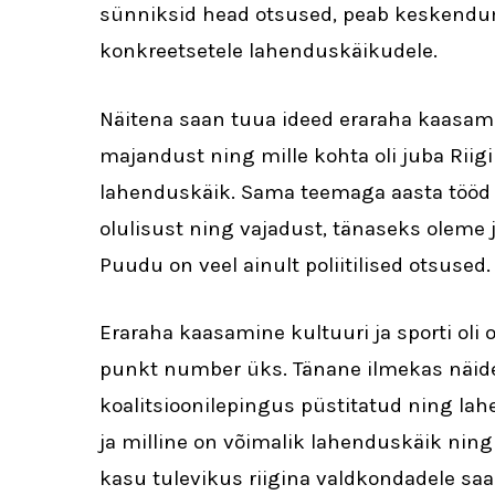
sünniksid head otsused, peab keskendu
konkreetsetele lahenduskäikudele.
Näitena saan tuua ideed eraraha kaasamis
majandust ning mille kohta oli juba Rii
lahenduskäik. Sama teemaga aasta tööd 
olulisust ning vajadust, tänaseks oleme
Puudu on veel ainult poliitilised otsused.
Eraraha kaasamine kultuuri ja sporti oli
punkt number üks. Tänane ilmekas näide
koalitsioonilepingus püstitatud ning l
ja milline on võimalik lahenduskäik ning 
kasu tulevikus riigina valdkondadele saa