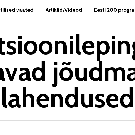
itilised vaated
Artiklid/Videod
Eesti 200 prog
tsioonilepi
avad jõudma
lahendused