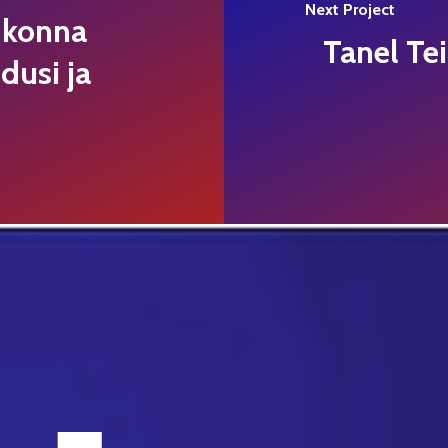
Next Project
ldkonna
Tanel Te
dusi ja