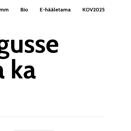
ramm
Bio
E-hääletama
KOV2025
ngusse
 ka