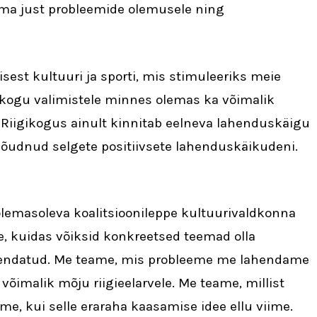
ma just probleemide olemusele ning
est kultuuri ja sporti, mis stimuleeriks meie
gikogu valimistele minnes olemas ka võimalik
Riigikogus ainult kinnitab eelneva lahenduskäigu
 jõudnud selgete positiivsete lahenduskäikudeni.
 olemasoleva koalitsioonileppe kultuurivaldkonna
, kuidas võiksid konkreetsed teemad olla
ahendatud. Me teame, mis probleeme me lahendame
võimalik mõju riigieelarvele. Me teame, millist
me, kui selle eraraha kaasamise idee ellu viime.