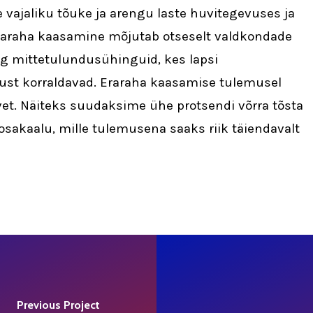
ajaliku tõuke ja arengu laste huvitegevuses ja
 Eraraha kaasamine mõjutab otseselt valdkondade
g mittetulundusühinguid, kes lapsi
st korraldavad. Eraraha kaasamise tulemusel
et. Näiteks suudaksime ühe protsendi võrra tõsta
sakaalu, mille tulemusena saaks riik täiendavalt
Previous Project