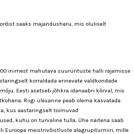
ordist saaks majandusharu, mis oluliselt
00 inimest mahutava suurürituste halli rajamisse
astaringselt korraldada erinevate valdkondade
mõju. Eesti asetseb jõhkra idanaabri kõrval, mis
tkohana. Riigi ülesanne peab olema kasvatada
na, kus aastaringselt toimuvad
sed, kuhu on turvaline tulla. Ühe näitena saab
 Euroopa meistrivõistluste alagrupiturniiri, mille