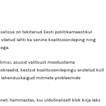
elisse on tekitanud Eesti poliitikamaastikul
 võetud lahti ka senine koalitsioonileping ning
sega.
alimisi, asusid valitsust moodustama
okraadid, kestsid koalitsioonilepingu arutelud küll
ng lahenduskäigud mitmete probleemide
eti hämmastas, kui üldsõnaliselt kõik kirja läks