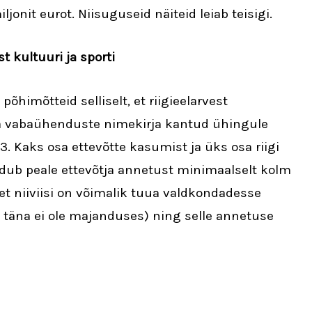
jonit eurot. Niisuguseid näiteid leiab teisigi.
 kultuuri ja sporti
himõtteid selliselt, et riigieelarvest
vabaühenduste nimekirja kantud ühingule
3. Kaks osa ettevõtte kasumist ja üks osa riigi
ub peale ettevõtja annetust minimaalselt kolm
et niiviisi on võimalik tuua valdkondadesse
 täna ei ole majanduses) ning selle annetuse