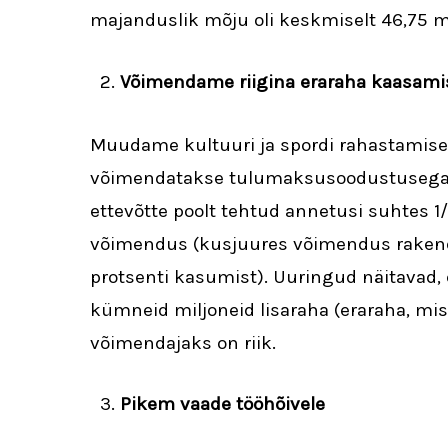
majanduslik mõju oli keskmiselt 46,75 mil
Võimendame riigina eraraha kaasamist
Muudame kultuuri ja spordi rahastamise põ
võimendatakse tulumaksusoodustusega 
ettevõtte poolt tehtud annetusi suhtes 1/
võimendus (kusjuures võimendus rakend
protsenti kasumist). Uuringud näitavad, 
kümneid miljoneid lisaraha (eraraha, mis
võimendajaks on riik.
Pikem vaade tööhõivele