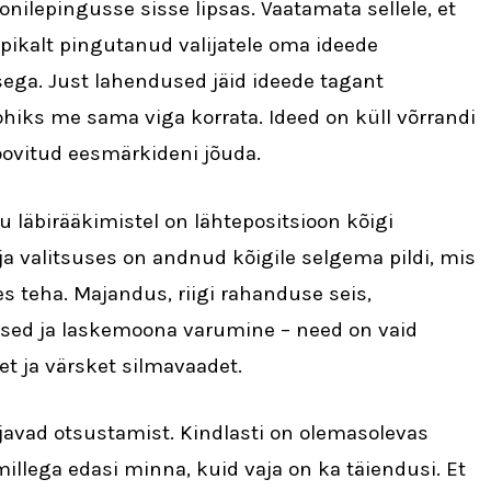
onilepingusse sisse lipsas. Vaatamata sellele, et
 pikalt pingutanud valijatele oma ideede
ga. Just lahendused jäid ideede tagant
ohiks me sama viga korrata. Ideed on küll võrrandi
soovitud eesmärkideni jõuda.
u läbirääkimistel on lähtepositsioon kõigi
ja valitsuses on andnud kõigile selgema pildi, mis
 teha. Majandus, riigi rahanduse seis,
used ja laskemoona varumine – need on vaid
t ja värsket silmavaadet.
avad otsustamist. Kindlasti on olemasolevas
millega edasi minna, kuid vaja on ka täiendusi. Et