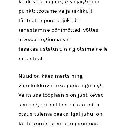
koalitsioonilepingusse järgmine
punkt: töötame välja riiklikult
tähtsate spordiobjektide
rahastamise põhimõtted, võttes
arvesse regionaalset
tasakaalustatust, ning otsime neile
rahastust.
Nüüd on käes märts ning
vahekokkuvõtteks päris õige aeg.
Valitsuse tööplaanis on just kevad
see aeg, mil sel teemal suund ja
otsus tulema peaks. Igal juhul on
kultuuriministeerium panemas