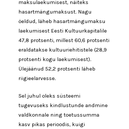
maksulaekumisest, näiteks
hasartmängumaksust. Nagu
öeldud, läheb hasartmängumaksu
laekumisest Eesti Kultuurkapitalile
47,8 protsenti, millest 60,6 protsenti
eraldatakse kultuuriehitistele (28,9
protsenti kogu laekumisest).
Ülejäänud 52,2 protsenti läheb
riigieelarvesse.
Sel juhul oleks süsteemi
tugevuseks kindlustunde andmine
valdkonnale ning toetussumma
kasv pikas perioodis, kuigi