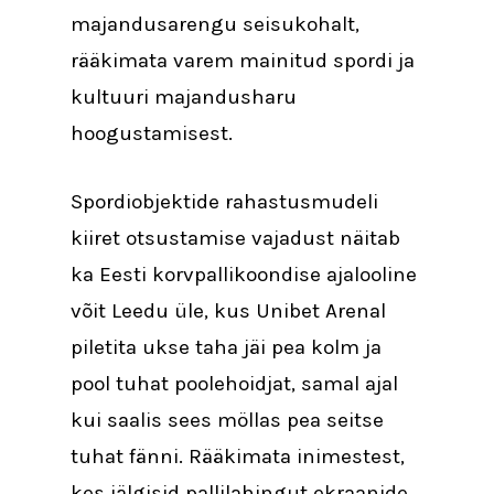
majandusarengu seisukohalt,
rääkimata varem mainitud spordi ja
kultuuri majandusharu
hoogustamisest.
Spordiobjektide rahastusmudeli
kiiret otsustamise vajadust näitab
ka Eesti korvpallikoondise ajalooline
võit Leedu üle, kus Unibet Arenal
piletita ukse taha jäi pea kolm ja
pool tuhat poolehoidjat, samal ajal
kui saalis sees möllas pea seitse
tuhat fänni. Rääkimata inimestest,
kes jälgisid pallilahingut ekraanide