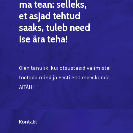
ma
tean:
selleks,
et
asjad
tehtud
saaks,
tuleb
need
ise
ära
teha!
Olen tänulik, kui otsustasid valimistel
toetada mind ja Eesti 200 meeskonda.
AITÄH!
Kontakt