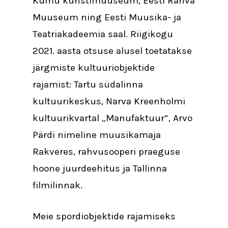
Kumu kunstimuuseum, Eesti Rahva
Muuseum ning Eesti Muusika- ja
Teatriakadeemia saal. Riigikogu
2021. aasta otsuse alusel toetatakse
järgmiste kultuuriobjektide
rajamist: Tartu südalinna
kultuurikeskus, Narva Kreenholmi
kultuurikvartal „Manufaktuur“, Arvo
Pärdi nimeline muusikamaja
Rakveres, rahvusooperi praeguse
hoone juurdeehitus ja Tallinna
filmilinnak.
Meie spordiobjektide rajamiseks