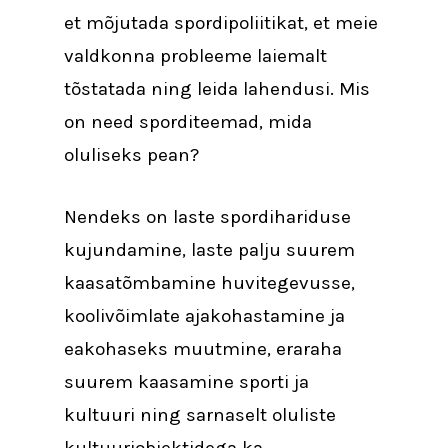
et mõjutada spordipoliitikat, et meie
valdkonna probleeme laiemalt
tõstatada ning leida lahendusi. Mis
on need sporditeemad, mida
oluliseks pean?
Nendeks on laste spordihariduse
kujundamine, laste palju suurem
kaasatõmbamine huvitegevusse,
koolivõimlate ajakohastamine ja
eakohaseks muutmine, eraraha
suurem kaasamine sporti ja
kultuuri ning sarnaselt oluliste
kultuuriobjektidega ka