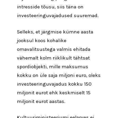
intresside tõusu, siis täna on
investeeringuvajadused suuremad.
Selleks, et järgmise kümne aasta
jooksul koos kohalike
omavalitsustega valmis ehitada
vähemalt kolm riiklikult tähtsat
spordiobjekti, mille maksumus
kokku on üle saja miljoni euro, oleks
investeeringuvajadus kokku 150
miljonit eurot ehk keskmiselt 15
miljonit eurot aastas.
Kultuuriministeeriumi eelarves ei