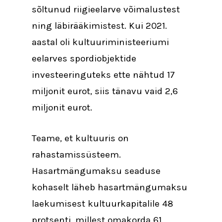
sõltunud riigieelarve võimalustest
ning läbirääkimistest. Kui 2021.
aastal oli kultuuriministeeriumi
eelarves spordiobjektide
investeeringuteks ette nähtud 17
miljonit eurot, siis tänavu vaid 2,6
miljonit eurot.
Teame, et kultuuris on
rahastamissüsteem.
Hasartmängumaksu seaduse
kohaselt läheb hasartmängumaksu
laekumisest kultuurkapitalile 48
protsenti, millest omakorda 61