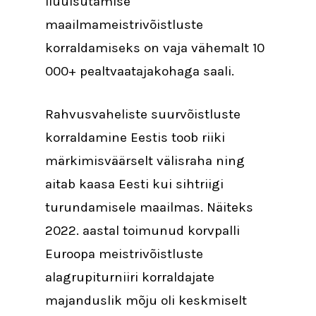
iluuisutamise
maailmameistrivõistluste
korraldamiseks on vaja vähemalt 10
000+ pealtvaatajakohaga saali.
Rahvusvaheliste suurvõistluste
korraldamine Eestis toob riiki
märkimisväärselt välisraha ning
aitab kaasa Eesti kui sihtriigi
turundamisele maailmas. Näiteks
2022. aastal toimunud korvpalli
Euroopa meistrivõistluste
alagrupiturniiri korraldajate
majanduslik mõju oli keskmiselt