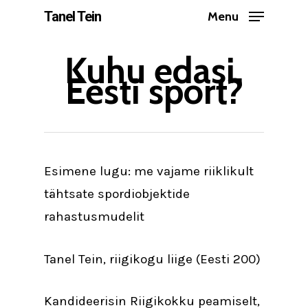
Skip
Tanel Tein
Menu
to
Close
main
Kuhu edasi,
Menu
Eesti sport?
content
Esimene lugu: me vajame riiklikult
tähtsate spordiobjektide
rahastusmudelit
Tanel Tein, riigikogu liige (Eesti 200)
Kandideerisin Riigikokku peamiselt,