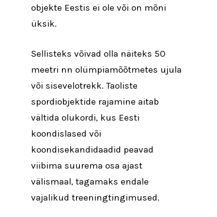
objekte Eestis ei ole või on mõni
üksik.
Sellisteks võivad olla näiteks 50
meetri nn olümpiamõõtmetes ujula
või sisevelotrekk. Taoliste
spordiobjektide rajamine aitab
vältida olukordi, kus Eesti
koondislased või
koondisekandidaadid peavad
viibima suurema osa ajast
välismaal, tagamaks endale
vajalikud treeningtingimused.