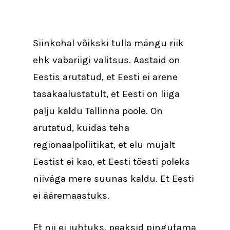
Siinkohal võikski tulla mängu riik
ehk vabariigi valitsus. Aastaid on
Eestis arutatud, et Eesti ei arene
tasakaalustatult, et Eesti on liiga
palju kaldu Tallinna poole. On
arutatud, kuidas teha
regionaalpoliitikat, et elu mujalt
Eestist ei kao, et Eesti tõesti poleks
niiväga mere suunas kaldu. Et Eesti
ei ääremaastuks.
Et nii ei juhtuks, peaksid pingutama