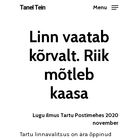
Skip
Tanel Tein
Menu
to
Close
main
Linn vaatab
Menu
content
kõrvalt. Riik
mõtleb
kaasa
Lugu ilmus Tartu Postimehes 2020
november
Tartu linnavalitsus on ära õppinud