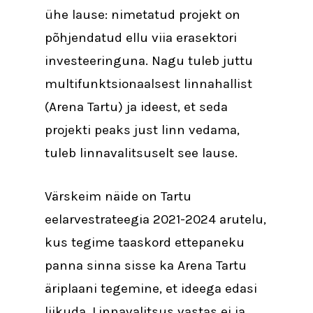
ühe lause: nimetatud projekt on
põhjendatud ellu viia erasektori
investeeringuna. Nagu tuleb juttu
multifunktsionaalsest linnahallist
(Arena Tartu) ja ideest, et seda
projekti peaks just linn vedama,
tuleb linnavalitsuselt see lause.
Värskeim näide on Tartu
eelarvestrateegia 2021-2024 arutelu,
kus tegime taaskord ettepaneku
panna sinna sisse ka Arena Tartu
äriplaani tegemine, et ideega edasi
liikuda. Linnavalitsus vastas ei ja