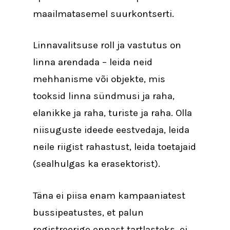
maailmatasemel suurkontserti.
Linnavalitsuse roll ja vastutus on
linna arendada – leida neid
mehhanisme või objekte, mis
tooksid linna sündmusi ja raha,
elanikke ja raha, turiste ja raha. Olla
niisuguste ideede eestvedaja, leida
neile riigist rahastust, leida toetajaid
(sealhulgas ka erasektorist).
Täna ei piisa enam kampaaniatest
bussipeatustes, et palun
registreerige ennast tartlasteks, ei