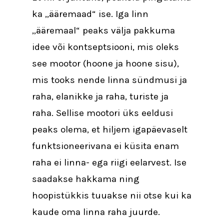
ka „ääremaad“ ise. Iga linn
„ääremaal“ peaks välja pakkuma
idee või kontseptsiooni, mis oleks
see mootor (hoone ja hoone sisu),
mis tooks nende linna sündmusi ja
raha, elanikke ja raha, turiste ja
raha. Sellise mootori üks eeldusi
peaks olema, et hiljem igapäevaselt
funktsioneerivana ei küsita enam
raha ei linna- ega riigi eelarvest. Ise
saadakse hakkama ning
hoopistükkis tuuakse nii otse kui ka
kaude oma linna raha juurde.