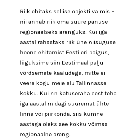
Riik ehitaks sellise objekti valmis –
nii annab riik oma suure panuse
regionaalseks arenguks. Kui igal
aastal rahastaks riik ühe niisuguse
hoone ehitamist Eesti eri paigus,
liiguksime siin Eestimaal palju
võrdsemate kaaludega, mitte ei
veere kogu meie elu Tallinnasse
kokku. Kui nn katuseraha eest teha
iga aastal midagi suuremat ühte
linna või piirkonda, siis kümne
aastaga oleks see kokku võimas
regionaalne areng.