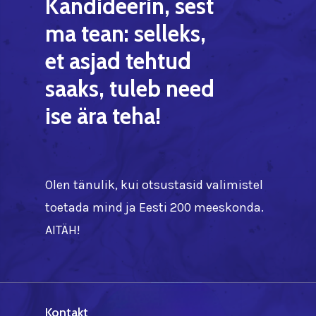
Kandideerin,
sest
ma
tean:
selleks,
et
asjad
tehtud
saaks,
tuleb
need
ise
ära
teha!
Olen tänulik, kui otsustasid valimistel
toetada mind ja Eesti 200 meeskonda.
AITÄH!
Kontakt