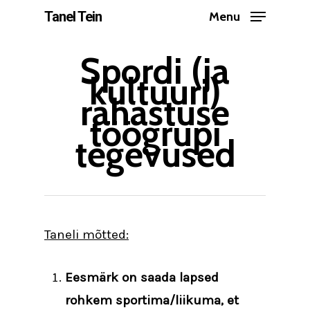
Skip
Tanel Tein
Menu
to
Close
main
Spordi (ja
Menu
kultuuri)
content
rahastuse
töögrupi
tegevused
Taneli mõtted:
Eesmärk on saada lapsed
rohkem sportima/liikuma, et