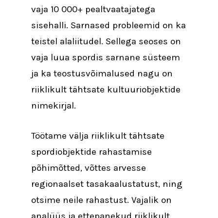
vaja 10 000+ pealtvaatajatega
sisehalli. Sarnased probleemid on ka
teistel alaliitudel. Sellega seoses on
vaja luua spordis sarnane süsteem
ja ka teostusvõimalused nagu on
riiklikult tähtsate kultuuriobjektide
nimekirjal.
Töötame välja riiklikult tähtsate
spordiobjektide rahastamise
põhimõtted, võttes arvesse
regionaalset tasakaalustatust, ning
otsime neile rahastust. Vajalik on
analüüs ja ettepanekud riiklikult