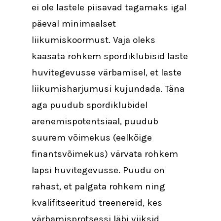
ei ole lastele piisavad tagamaks igal
päeval minimaalset
liikumiskoormust. Vaja oleks
kaasata rohkem spordiklubisid laste
huvitegevusse värbamisel, et laste
liikumisharjumusi kujundada. Täna
aga puudub spordiklubidel
arenemispotentsiaal, puudub
suurem võimekus (eelkõige
finantsvõimekus) värvata rohkem
lapsi huvitegevusse. Puudu on
rahast, et palgata rohkem ning
kvalifitseeritud treenereid, kes
värbamisprotsessi läbi viiksid.