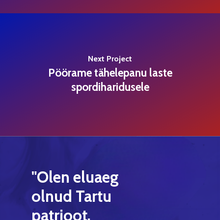
Next Project
Pöörame tähelepanu laste
spordiharidusele
"Olen
eluaeg
olnud
Tartu
patrioot.