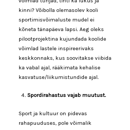
võimlad tühjad, tihti ka lukus ja
kinni? Võibolla olemasolev kooli
sportimisvõimaluste mudel ei
kõneta tänapäeva lapsi. Aeg oleks
pilootprojektina kujundada koolide
võimlad lastele inspireerivaks
keskkonnaks, kus soovitakse viibida
ka vabal ajal, rääkimata kehalise
kasvatuse/liikumistundide ajal.
Spordirahastus vajab muutust.
Sport ja kultuur on pidevas
rahapuuduses, pole võimalik