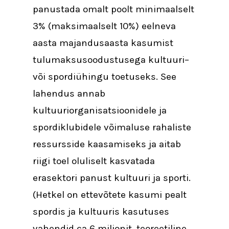
panustada omalt poolt minimaalselt
3% (maksimaalselt 10%) eelneva
aasta majandusaasta kasumist
tulumaksusoodustusega kultuuri–
või spordiühingu toetuseks. See
lahendus annab
kultuuriorganisatsioonidele ja
spordiklubidele võimaluse rahaliste
ressursside kaasamiseks ja aitab
riigi toel oluliselt kasvatada
erasektori panust kultuuri ja sporti.
(Hetkel on ettevõtete kasumi pealt
spordis ja kultuuris kasutuses
vahendid ca 6 miljonit, teoreetiline