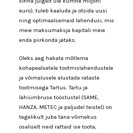
sinna julgelt üle kümne miljoni
euro), tuleb kaaluda ja otsida uusi
ning optimaalsemaid lahendusi, mis
meie maksumaksja kapitali meie
enda piirkonda jätaks.
Oleks aeg hakata mõtlema
kohapealsetele tootmislahendustele
ja võimalusele alustada rataste
tootmisega Tartus. Tartu ja
lähiümbruse tööstustel (SAME,
HANZA, METEC ja paljudel teistel) on
tegelikult juba täna võimekus
osaliselt neid rattaid ise toota,