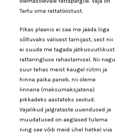
olemasolevale rattapargile. Vaja on
Tartu oma rattatööstust.
Pikas plaanis ei saa me jääda liiga
sõltuvaks välisest tarnijast, sest nii
ei suuda me tagada jätkusuutlikust
rattaringluse rahastamisel. Nii nagu
suur tehas meist kaugel rütmi ja
hinna paika paneb, nii oleme
linnana (maksumaksjatena)
pikkadeks aastateks seotud.
Vajalikud jalgrataste uuendused ja
muudatused on aeglased tulema
ning see võib meid ühel hetkel viia