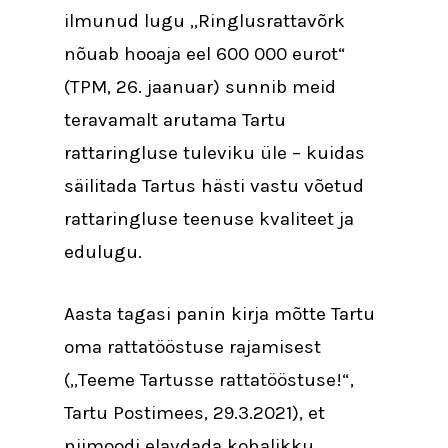
ilmunud lugu „Ringlusrattavõrk
nõuab hooaja eel 600 000 eurot“
(TPM, 26. jaanuar) sunnib meid
teravamalt arutama Tartu
rattaringluse tuleviku üle – kuidas
säilitada Tartus hästi vastu võetud
rattaringluse teenuse kvaliteet ja
edulugu.
Aasta tagasi panin kirja mõtte Tartu
oma rattatööstuse rajamisest
(„Teeme Tartusse rattatööstuse!“,
Tartu Postimees, 29.3.2021), et
niimoodi elavdada kohalikku