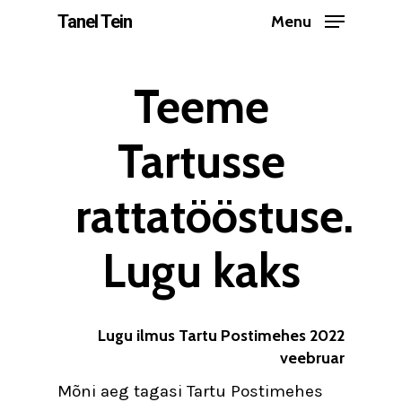
Skip
Tanel Tein
Menu
to
Close
main
Teeme
Menu
content
Tartusse
rattatööstuse.
Lugu kaks
Lugu ilmus Tartu Postimehes 2022
veebruar
Mõni aeg tagasi Tartu Postimehes