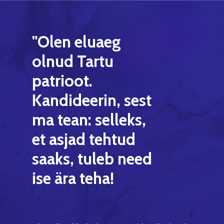
"Olen
eluaeg
olnud
Tartu
patrioot.
Kandideerin,
sest
ma
tean:
selleks,
et
asjad
tehtud
saaks,
tuleb
need
ise
ära
teha!