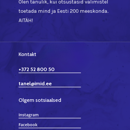
Olen tänulik, kui otsustasid valimistel
toetada mind ja Eesti 200 meeskonda.
AITÄH!
Kontakt
+372 52 800 50
tanel@imid.ee
Olgem sotsiaalsed
Instagram
Facebook