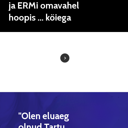
ja ERMi omavahel
hoopis … köiega
"Olen
eluaeg
olnud
Tartu