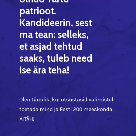
patrioot.
Kandideerin,
sest
ma
tean:
selleks,
et
asjad
tehtud
saaks,
tuleb
need
ise
ära
teha!
Olen tänulik, kui otsustasid valimistel
toetada mind ja Eesti 200 meeskonda.
AITÄH!