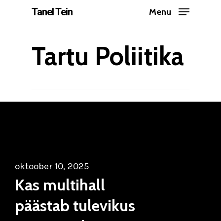
Skip
Tanel Tein
Menu
to
Close
main
Tartu Poliitika
Menu
content
oktoober 10, 2025
Kas multihall
päästab tulevikus